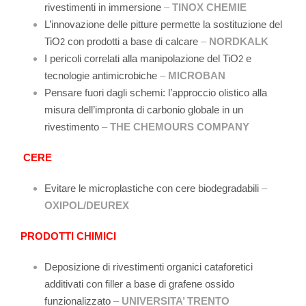
rivestimenti in immersione
–
TINOX CHEMIE
L’innovazione delle pitture permette la sostituzione del
TiO
con prodotti a base di calcare
–
NORDKALK
2
I pericoli correlati alla manipolazione del TiO
e
2
tecnologie antimicrobiche
–
MICROBAN
Pensare fuori dagli schemi: l’approccio olistico alla
misura dell’impronta di carbonio globale in un
rivestimento
–
THE CHEMOURS COMPANY
CERE
Evitare le microplastiche con cere biodegradabili
–
OXIPOL/DEUREX
PRODOTTI CHIMICI
Deposizione di rivestimenti organici cataforetici
additivati con filler a base di grafene ossido
funzionalizzato
–
UNIVERSITA’ TRENTO