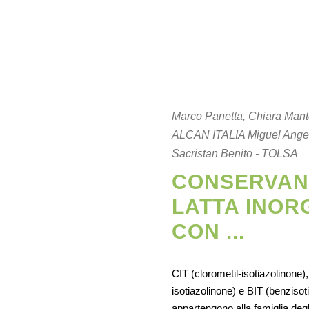
Marco Panetta, Chiara Mant
ALCAN ITALIA Miguel Angel
Sacristan Benito - TOLSA
CONSERVANT
LATTA INOR
CON ...
CIT (clorometil-isotiazolinone),
isotiazolinone) e BIT (benzisot
appartengono alla famiglia degli