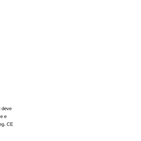
i deve
ve e
Reg. CE
…