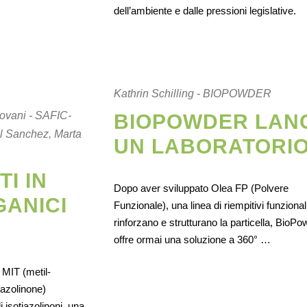
dell’ambiente e dalle pressioni legislative.
Kathrin Schilling - BIOPOWDER
ovani - SAFIC-
BIOPOWDER LAN
 Sanchez, Marta
UN LABORATORIO 
I IN
Dopo aver sviluppato Olea FP (Polvere
GANICI
Funzionale), una linea di riempitivi funzional
rinforzano e strutturano la particella, BioPo
offre ormai una soluzione a 360° …
 MIT (metil-
iazolinone)
 isotiazolinoni, una