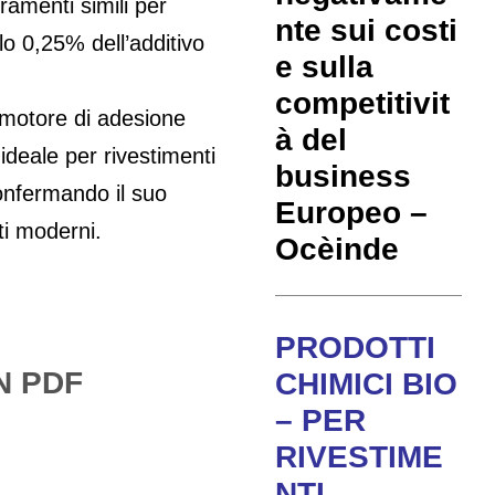
ramenti simili per
nte sui costi
lo 0,25% dell’additivo
e sulla
competitivit
omotore di adesione
à del
ideale per rivestimenti
business
confermando il suo
Europeo –
ti moderni.
Ocèinde
PRODOTTI
N PDF
CHIMICI BIO
– PER
RIVESTIME
NTI