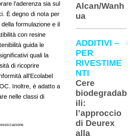
rare l’aderenza sia sul
Alcan/Wanh
ci. È degno di nota per
ua
e della formulazione e il
ibilità con resine
ADDITIVI –
nibilità guida le
PER
ignificativi quali la
RIVESTIME
ità di ricoprire
NTI
nformità all’Ecolabel
Cere
C. Inoltre, è adatto a
biodegradab
are nelle classi di
ili:
l’approccio
di Deurex
i essiccazione
alla