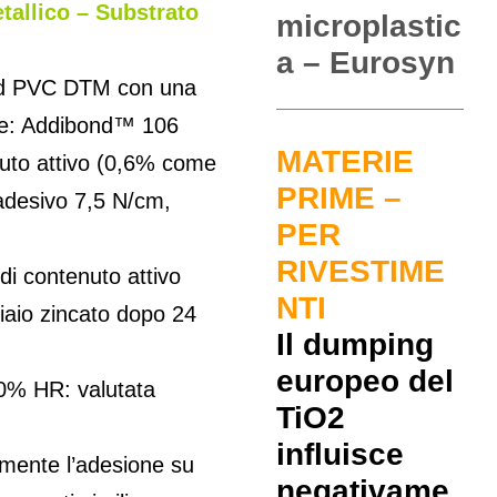
tallico – Substrato
microplastic
a – Eurosyn
Mid PVC DTM con una
one: Addibond™ 106
MATERIE
nuto attivo (0,6% come
PRIME –
 adesivo 7,5 N/cm,
PER
RIVESTIME
 di contenuto attivo
NTI
iaio zincato dopo 24
Il dumping
europeo del
50% HR: valutata
TiO2
influisce
mente l’adesione su
negativame