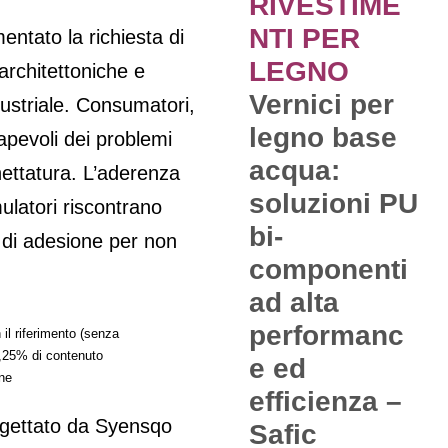
RIVESTIME
NTI PER
entato la richiesta di
LEGNO
architettoniche e
Vernici per
dustriale. Consumatori,
legno base
apevoli dei problemi
acqua:
hettatura. L’aderenza
soluzioni PU
mulatori riscontrano
bi-
 di adesione per non
componenti
ad alta
performanc
 il riferimento (senza
,25% di contenuto
e ed
one
efficienza –
gettato da Syensqo
Safic