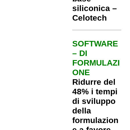
siliconica –
Celotech
SOFTWARE
– DI
FORMULAZI
ONE
Ridurre del
48% i tempi
di sviluppo
della
formulazion
e a favore