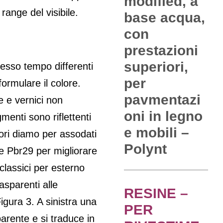
modified, a
ange del visibile.
base acqua,
con
prestazioni
superiori,
esso tempo differenti
per
formulare il colore.
pavmentazi
e e vernici non
oni in legno
gmenti sono riflettenti
e mobili –
vori diamo per assodati
Polynt
 e Pbr29 per migliorare
classici per esterno
rasparenti alle
RESINE –
igura 3. A sinistra una
PER
parente e si traduce in