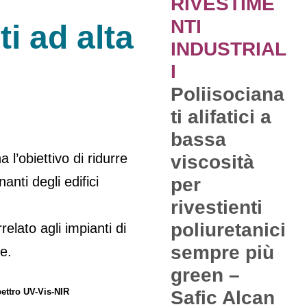
RIVESTIME
NTI
i ad alta
INDUSTRIAL
I
Poliisociana
ti alifatici a
bassa
 l’obiettivo di ridurre
viscosità
anti degli edifici
per
rivestienti
poliuretanici
elato agli impianti di
sempre più
e.
green –
pettro UV-Vis-NIR
Safic Alcan