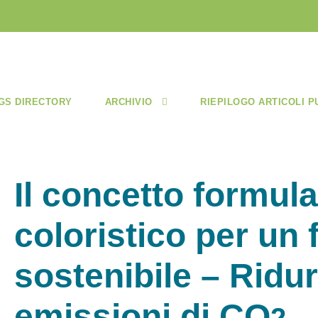
GS DIRECTORY
ARCHIVIO
RIEPILOGO ARTICOLI P
Il concetto formula
coloristico per un 
sostenibile – Ridur
em
issio
ni di
CO