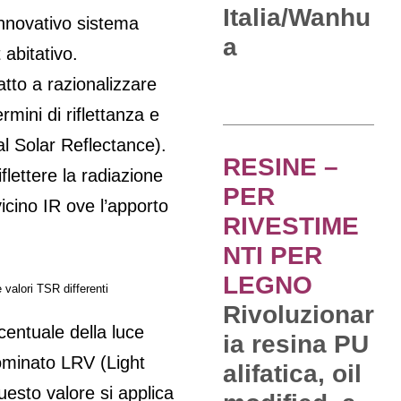
Italia/Wanhu
innovativo sistema
a
 abitativo.
atto a razionalizzare
rmini di riflettanza e
al Solar Reflectance).
RESINE –
flettere la radiazione
PER
 vicino IR ove l’apporto
RIVESTIME
NTI PER
LEGNO
 valori TSR differenti
Rivoluzionar
centuale della luce
ia resina PU
nominato LRV (Light
alifatica, oil
esto valore si applica