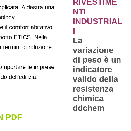
RIVESTIME
plicata. A destra una
NTI
nology.
INDUSTRIAL
e il comfort abitativo
I
ppotto ETICS. Nella
La
n termini di riduzione
variazione
di peso è un
 riportare le imprese
indicatore
o dell’edilizia.
valido della
resistenza
chimica –
ddchem
N PDF